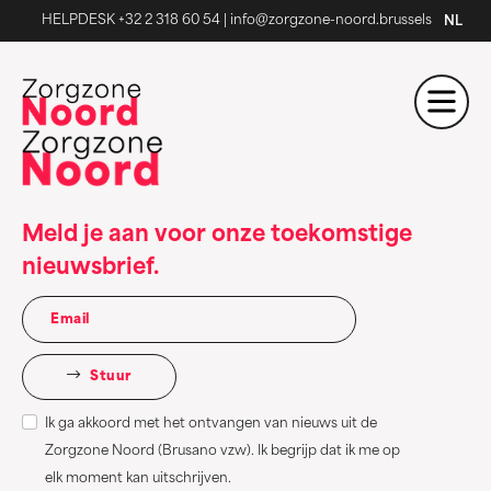
HELPDESK +32 2 318 60 54
|
info@zorgzone-noord.brussels
NL
Meld je aan voor onze toekomstige
nieuwsbrief.
Stuur
Ik ga akkoord met het ontvangen van nieuws uit de
Zorgzone Noord (Brusano vzw). Ik begrijp dat ik me op
elk moment kan uitschrijven.