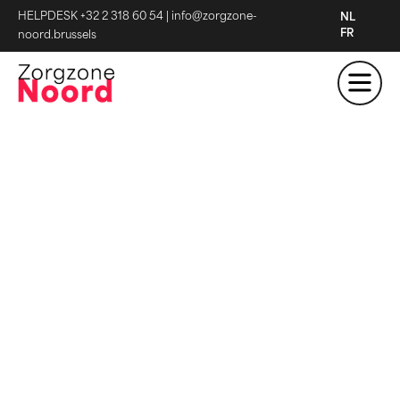
HELPDESK +32 2 318 60 54
|
info@zorgzone-
NL
FR
noord.brussels