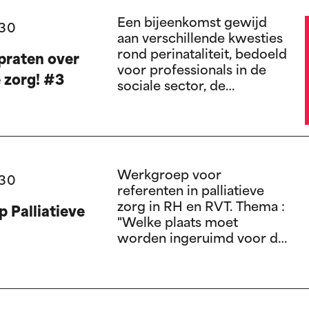
bij de missies van de
Een bijeenkomst gewijd
:30
zorgzone.
aan verschillende kwesties
rond perinataliteit, bedoeld
praten over
voor professionals in de
e zorg! #3
sociale sector, de
gezondheidszorg en de
geestelijke
gezondheidszorg die
zwangere vrouwen of hun
families begeleiden.
Werkgroep voor
:30
referenten in palliatieve
zorg in RH en RVT. Thema :
 Palliatieve
"Welke plaats moet
worden ingeruimd voor de
spiritualiteit van bewoners
die palliatieve zorg
ontvangen?"