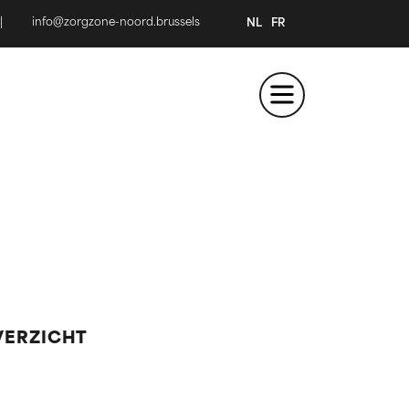
|
info@zorgzone-noord.brussels
NL
FR
VERZICHT