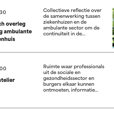
Collectieve reflectie over
:30
de samenwerking tussen
ziekenhuizen en de
h overleg
ambulante sector om de
g ambulante
continuïteit in de
enhuis
zorgtrajecten van personen
zo goed mogelijk te
ondersteunen. Ontvangst
met een broodje vanaf
12.30 uur.
Ruimte waar professionals
:00
uit de sociale en
gezondheidssector en
telier
burgers elkaar kunnen
ontmoeten, informatie
kunnen inwinnen, zich
kunnen organiseren en
samen acties kunnen
ontwikkelen die aansluiten