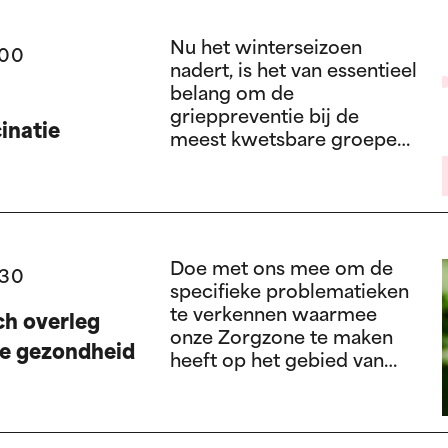
Nu het winterseizoen
:00
nadert, is het van essentieel
belang om de
grieppreventie bij de
inatie
meest kwetsbare groepen
te versterken.
Doe met ons mee om de
:30
specifieke problematieken
te verkennen waarmee
h overleg
onze Zorgzone te maken
ke gezondheid
heeft op het gebied van
geestelijke gezondheid.
Ontvangst vanaf 12.30 uur
met een broodje.