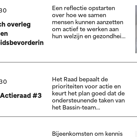
Een reflectie opstarten
:30
over hoe we samen
mensen kunnen aanzetten
h overleg
om actief te werken aan
 en
hun welzijn en gezondheid
idsbevorderin
en hoe we screening- en
vaccinatiediensten vlotter
toegankelijk kunnen maken.
Het Raad bepaalt de
:30
prioriteiten voor actie en
keurt het plan goed dat de
Actieraad #3
ondersteunende taken van
het Bassin-team
operationaliseert. Het
draagt bij aan de uitvoering
van dit plan en evalueert
Bijeenkomsten om kennis
het.