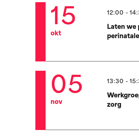
15
12:00 - 14
Laten we 
okt
perinatal
05
13:30 - 15
Werkgroep
nov
zorg