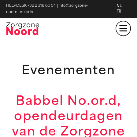
HELPDESK +32 2 318 60 54
|
info@zorgzone-
NL
FR
noord.brussels
Evenementen
Babbel No.or.d,
opendeurdagen
van de Zorgzone