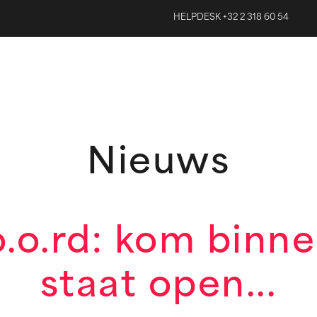
HELPDESK +32 2 318 60 54
Nieuws
.o.rd: kom binne
staat open...