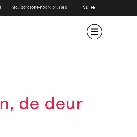
|
info@zorgzone-noord.brussels
NL
FR
n, de deur