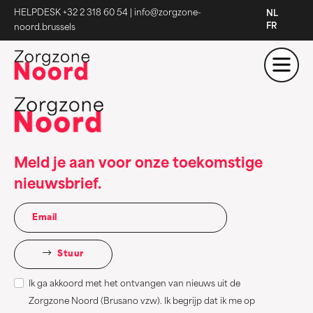
HELPDESK +32 2 318 60 54
|
info@zorgzone-
NL
FR
noord.brussels
Meld je aan voor onze toekomstige
nieuwsbrief.
Stuur
Ik ga akkoord met het ontvangen van nieuws uit de
Zorgzone Noord (Brusano vzw). Ik begrijp dat ik me op