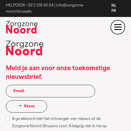
HELPDESK +32 2 318 60 54
|
info@zorgzone-
NL
FR
noord.brussels
Meld je aan voor onze toekomstige
nieuwsbrief.
Stuur
Ik ga akkoord met het ontvangen van nieuws uit de
Zorgzone Noord (Brusano vzw). Ik begrijp dat ik me op