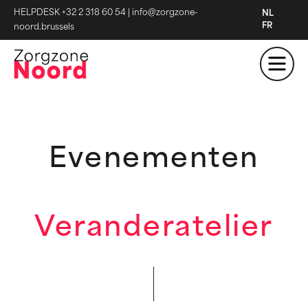
HELPDESK +32 2 318 60 54
|
info@zorgzone-
NL
FR
noord.brussels
Evenementen
Veranderatelier