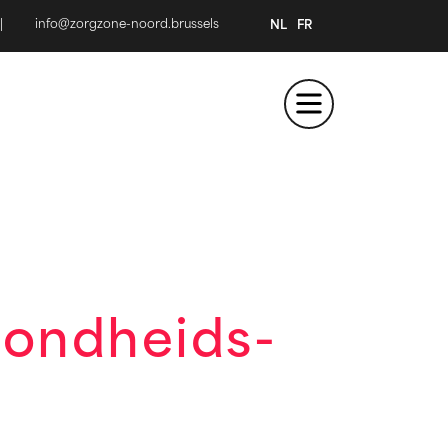
|
info@zorgzone-noord.brussels
NL
FR
zondheids-