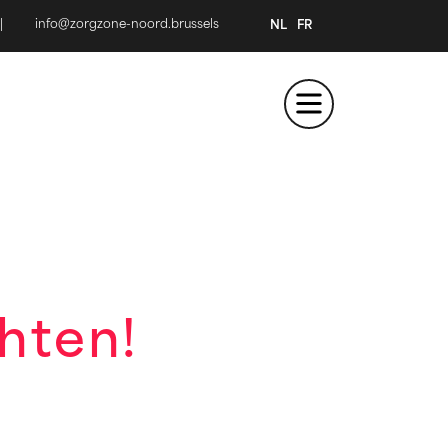
|
info@zorgzone-noord.brussels
NL
FR
hten!