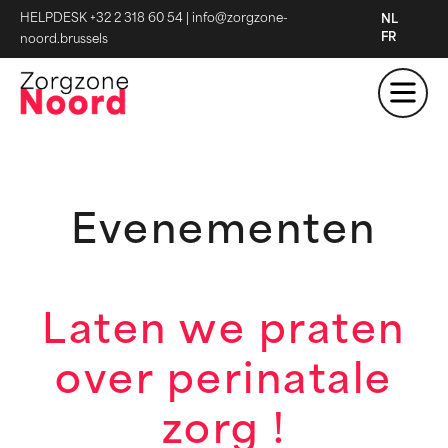
HELPDESK +32 2 318 60 54
|
info@zorgzone-
NL
FR
noord.brussels
Evenementen
Laten we praten
over perinatale
zorg !