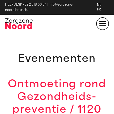
HELPDESK +32 2 318 60 54
|
info@zorgzone-
NL
FR
noord.brussels
Evenementen
Ontmoeting rond
Gezondheids-
preventie / 1120