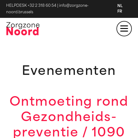
HELPDESK +32 2 318 60 54
|
info@zorgzone-
NL
FR
noord.brussels
Evenementen
Ontmoeting rond
Gezondheids-
preventie / 1090