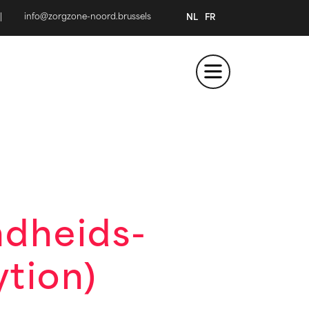
|
info@zorgzone-noord.brussels
NL
FR
dheids-
ytion)