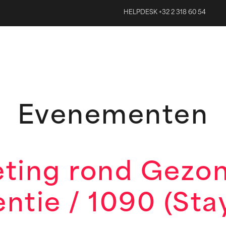
HELPDESK +32 2 318 60 54
Evenementen
ting rond Gezon
ntie / 1090 (Sta