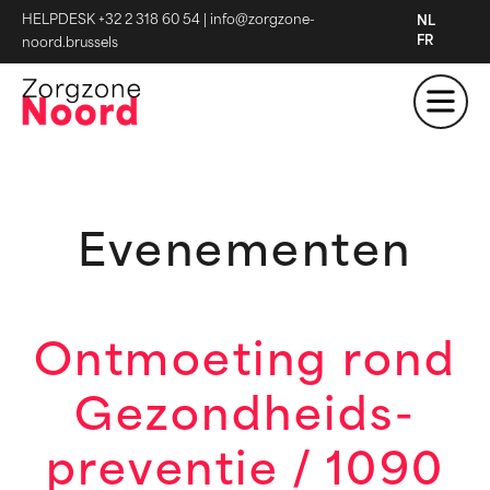
HELPDESK +32 2 318 60 54
|
info@zorgzone-
NL
FR
noord.brussels
Evenementen
Ontmoeting rond
Gezondheids-
preventie / 1090