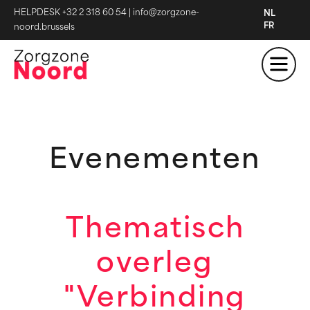
HELPDESK +32 2 318 60 54
|
info@zorgzone-
NL
FR
noord.brussels
Evenementen
Thematisch
overleg
"Verbinding