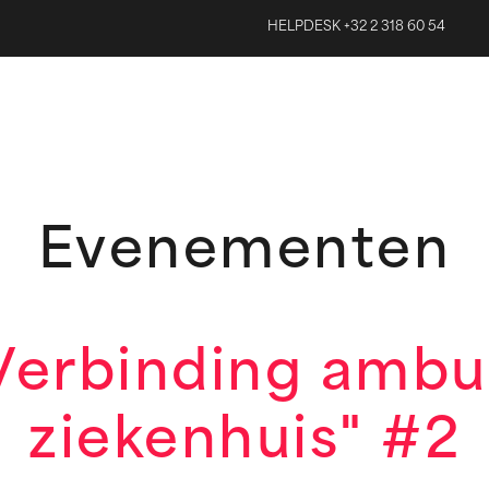
HELPDESK +32 2 318 60 54
Evenementen
Verbinding ambul
ziekenhuis" #2