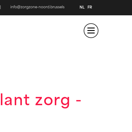
|
info@zorgzone-noord.brussels
NL
FR
ant zorg -