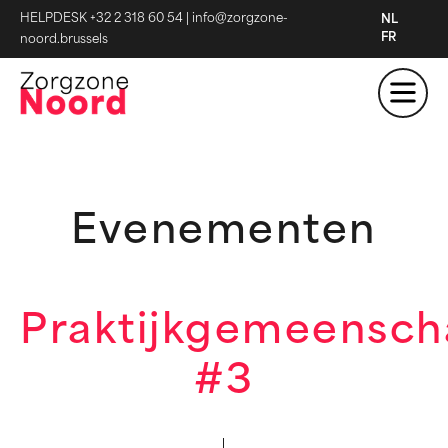
HELPDESK +32 2 318 60 54
|
info@zorgzone-
NL
FR
noord.brussels
Evenementen
Praktijkgemeensc
#3