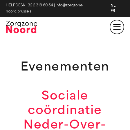
HELPDESK +32 2 318 60 54
|
info@zorgzone-
NL
FR
noord.brussels
Evenementen
Sociale
coördinatie
Neder-Over-