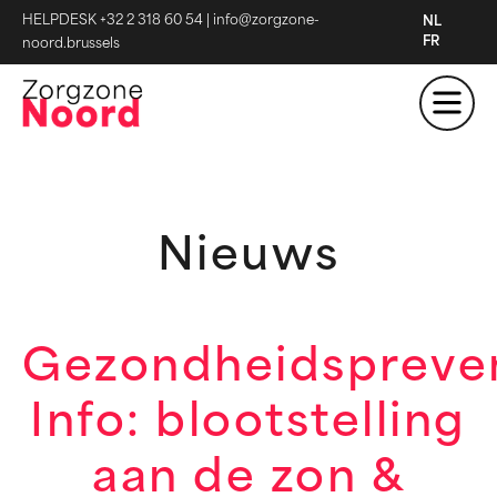
HELPDESK +32 2 318 60 54
|
info@zorgzone-
NL
FR
noord.brussels
Nieuws
Gezondheidspreve
Info: blootstelling
aan de zon &