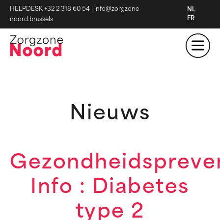
HELPDESK +32 2 318 60 54
|
info@zorgzone-
NL
FR
noord.brussels
Nieuws
Gezondheidspreve
Info : Diabetes
type 2