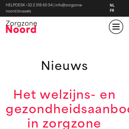
HELPDESK +32 2 318 60 54
|
info@zorgzone-
NL
FR
noord.brussels
Nieuws
Het welzijns- en
gezondheidsaanbo
in zorgzone