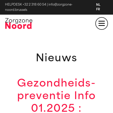
HELPDESK +32 2 318 60 54
|
info@zorgzone-
NL
FR
noord.brussels
Nieuws
Gezondheids-
preventie Info
01.2025 :