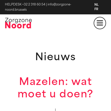
HELPDESK +32 2 318 60 54
|
info@zorgzone-
NL
FR
noord.brussels
Nieuws
Mazelen: wat
moet u doen?