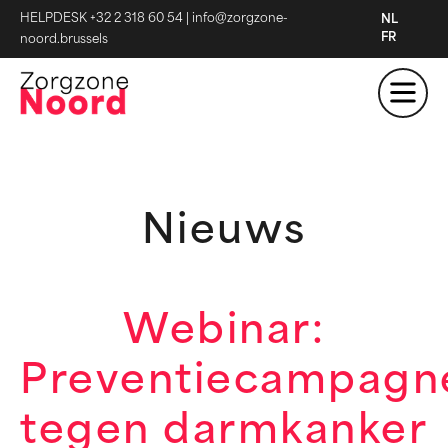
HELPDESK +32 2 318 60 54
|
info@zorgzone-
NL
FR
noord.brussels
Nieuws
Webinar:
Preventiecampagn
tegen darmkanker