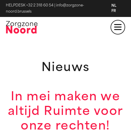
HELPDESK +32 2 318 60 54
|
info@zorgzone-
NL
FR
noord.brussels
Nieuws
In mei maken we
altijd Ruimte voor
onze rechten!